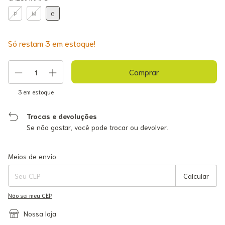
P
M
G
Só restam
3
em estoque!
3
em estoque
Trocas e devoluções
Se não gostar, você pode trocar ou devolver.
Entregas para o CEP:
Alterar CEP
Meios de envio
Calcular
Não sei meu CEP
Nossa loja