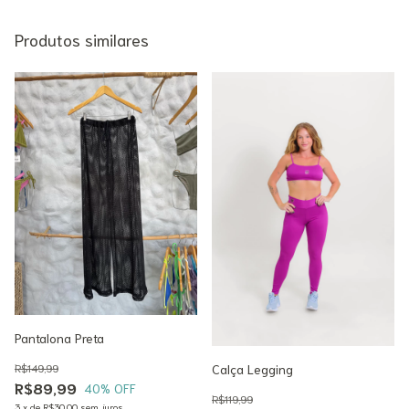
Produtos similares
Pantalona Preta
Calça Legging
R$149,99
R$89,99
40
% OFF
R$119,99
3
x
de
R$30,00
sem juros