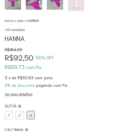
Início
>
sale
>
HANNA
+10 vendidos
HANNA
R$184,99
R$92,50
50
% OFF
R$89,73
com
Pix
3
x de
R$30,83
sem juros
3% de desconto
pagando com Pix
Ver mais detalhes
SUTIÃ:
G
P
M
G
CALCINHA:
G