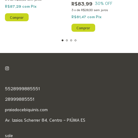
R$83,99
30
% OFF
R$87,29
com
Pix
3
x
de
R$28,00
sem juros
R$81,47
com
Pix
Comprar
Comprar
5528999885551
28999885551
praiadocebiquinis.com
Av. Izaias Scherrer 84, Centro - PIÚMA ES
sale