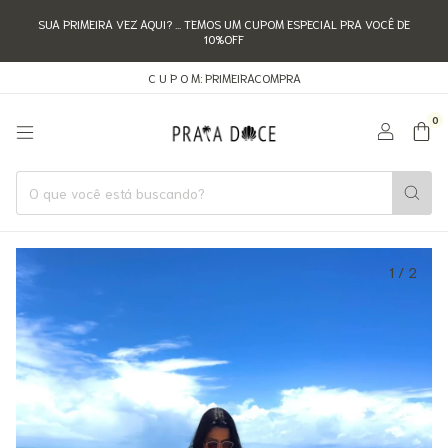
SUA PRIMEIRA VEZ AQUI? ... TEMOS UM CUPOM ESPECIAL PRA VOCÊ DE
10%OFF
C U P O M: PRIMEIRACOMPRA
0
1
/
2