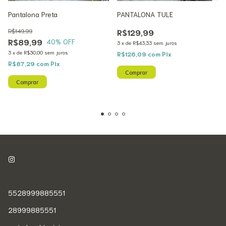
Pantalona Preta
PANTALONA TULE
R$149,99
R$129,99
R$89,99
40
% OFF
3
x
de
R$43,33
sem juros
3
x
de
R$30,00
sem juros
R$126,09
com
Pix
R$87,29
com
Pix
Comprar
Comprar
5528999885551
28999885551