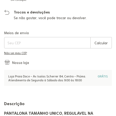
Trocas e devoluções
Se não gostar, você pode trocar ou devolver.
Entregas para o CEP:
Alterar CEP
Meios de envio
Calcular
Não sei meu CEP
Nossa loja
Loja Praia Doce - Av. Isaías Scherrer 84, Centro - Piúma.
GRÁTIS
Atendimento de Segunda à Sábado das 9:00 às 18:00
Descrição
PANTALONA TAMANHO UNICO, REGULAVEL NA