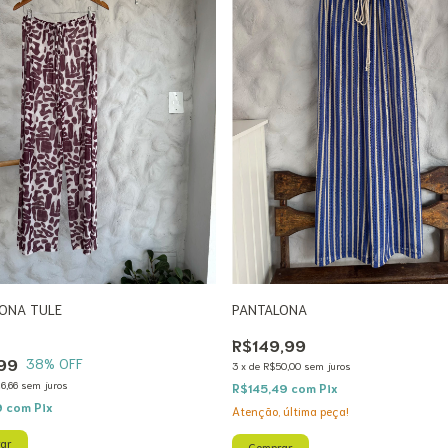
ONA TULE
PANTALONA
R$149,99
99
38
% OFF
3
x
de
R$50,00
sem juros
6,66
sem juros
R$145,49
com
Pix
9
com
Pix
Atenção, última peça!
ar
Comprar