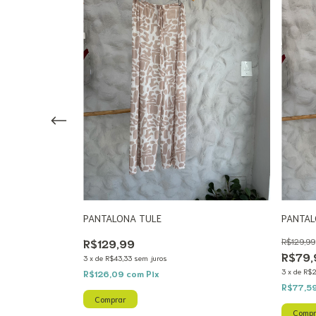
PANTALONA TULE
PANTAL
R$129,99
R$129,99
R$79,
3
x
de
R$43,33
sem juros
3
x
de
R$2
R$126,09
com
Pix
R$77,5
Comprar
Compr