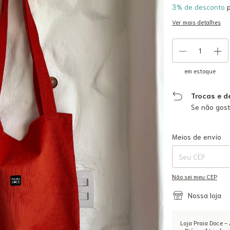
3% de desconto
p
Ver mais detalhes
em estoque
Trocas e d
Se não gost
Entregas para o CEP:
Meios de envio
Não sei meu CEP
Nossa loja
Loja Praia Doce - 