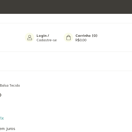
Login
/
Carrinho
(
0
)
Cadastre-se
R$0,00
Bolsa Tecido
o
ix
em juros