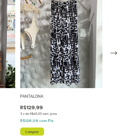
PANTALONA
PANTALONA TU
R$129,99
R$129,99
R$79,99
38
%
3
x
de
R$43,33
sem juros
3
x
de
R$26,66
sem ju
R$126,09
com
Pix
R$77,59
com
Pix
Comprar
Comprar