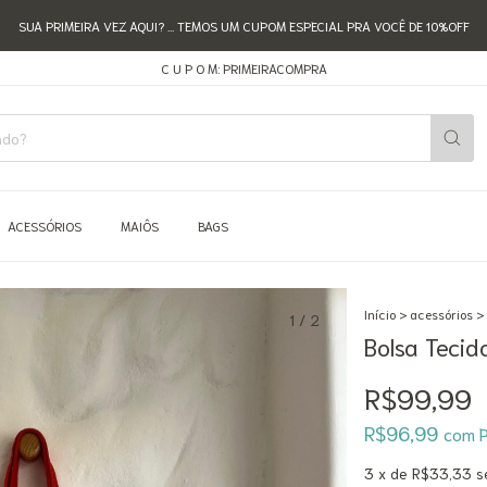
SUA PRIMEIRA VEZ AQUI? ... TEMOS UM CUPOM ESPECIAL PRA VOCÊ DE 10%OFF
C U P O M: PRIMEIRACOMPRA
ACESSÓRIOS
MAIÔS
BAGS
Início
>
acessórios
>
1
/
2
Bolsa Tecid
R$99,99
R$96,99
com
P
3
x de
R$33,33
s