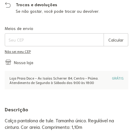
Trocas e devoluções
Se não gostar, você pode trocar ou devolver.
Entregas para o CEP:
Alterar CEP
Meios de envio
Calcular
Não sei meu CEP
Nossa loja
Loja Praia Doce - Av. Isaías Scherrer 84, Centro - Piúma.
GRÁTIS
Atendimento de Segunda à Sábado das 9:00 às 18:00
Descrição
Calça pantalona de tule. Tamanho único. Regulável na
cintura. Cor areia. Comprimento: 1,10m