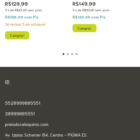
R$129,99
R$149,99
3
x
de
R$43,33
sem juros
3
x
de
R$50,00
sem juros
R$126,09
com
Pix
R$145,49
com
Pix
Só restam
5
em estoque!
Comprar
Comprar
5528999885551
28999885551
praiadocebiquinis.com
Av. Izaias Scherrer 84, Centro - PIÚMA ES